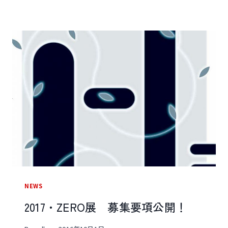
月
21
日
～
26
日
『2017・
ZERO
展
』
開
催
案
NEWS
内
2017・ZERO展 募集要項公開！