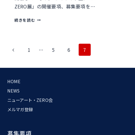
ZERO展」の開催要項、募集要項を…
ZERO
続きを読む
展
ウ
ェ
ペ
前
1
…
5
6
7
ブ
ー
の
サ
ジ
イ
ペ
ナ
ト
HOME
ー
ビ
作
NEWS
ジ
成
ゲ
ニューアート・ZERO会
中！
ー
メルマガ登録
シ
ョ
募集要項