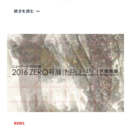
9
続きを読む
月
22
日
～
27
日
「2016・
ZERO
号
展」
開
催
案
NEWS
内