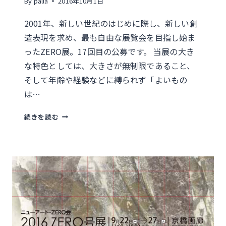
By
palla
2016年10月1日
2001年、新しい世紀のはじめに際し、新しい創
造表現を求め、最も自由な展覧会を目指し始ま
ったZERO展。17回目の公募です。 当展の大き
な特色としては、大きさが無制限であること、
そして年齢や経験などに縛られず「よいもの
は…
2017・
続きを読む
ZERO
展
募
集
要
項
公