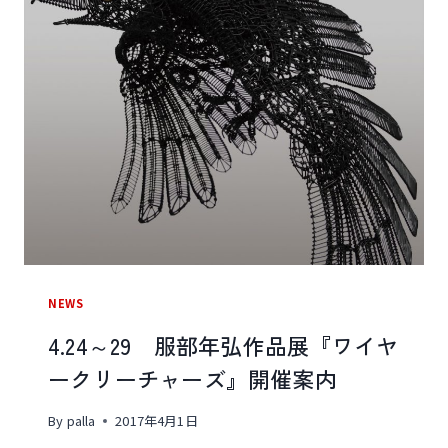
募
集
要
項
公
開
NEWS
4.24～29 服部年弘作品展『ワイヤ
ークリーチャーズ』開催案内
By
palla
2017年4月1日