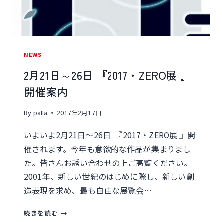
『ワ
イ
ヤ
ー
NEWS
ク
リ
2月21日～26日 『2017・ZERO展 』
ー
開催案内
チ
By
palla
2017年2月17日
ャ
ー
いよいよ2月21日～26日 『2017・ZERO展 』開
ズ』
催されます。今年も意欲的な作品が集まりまし
開
た。皆さんお誘い合わせの上ご高覧ください。
催
2001年、新しい世紀のはじめに際し、新しい創
案
造表現を求め、最も自由な展覧会…
内
2
続きを読む