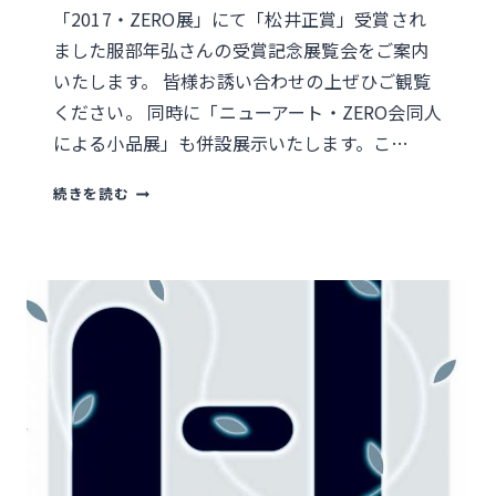
「2017・ZERO展」にて「松井正賞」受賞され
ました服部年弘さんの受賞記念展覧会をご案内
いたします。 皆様お誘い合わせの上ぜひご観覧
ください。 同時に「ニューアート・ZERO会同人
による小品展」も併設展示いたします。こ…
4.24
続きを読む
～
29
服
部
年
弘
作
品
展