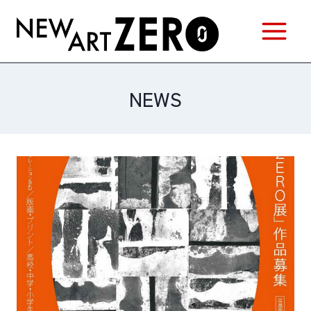
内
容
を
ス
キ
NEWS
ッ
プ