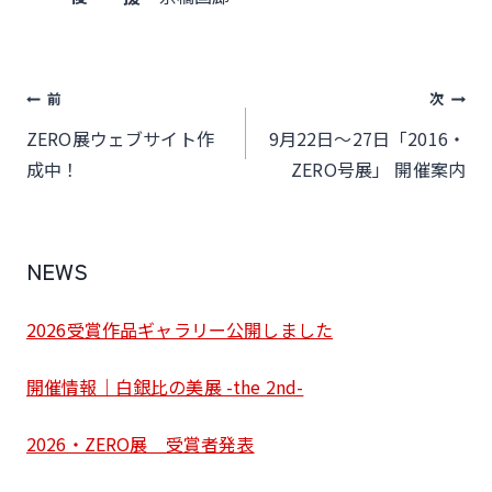
投
前
次
稿
ZERO展ウェブサイト作
9月22日～27日「2016・
ナ
成中！
ZERO号展」 開催案内
ビ
ゲ
NEWS
ー
シ
2026受賞作品ギャラリー公開しました
ョ
ン
開催情報｜白銀比の美展 -the 2nd-
2026・ZERO展 受賞者発表