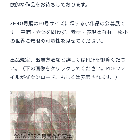
o
欲的な作品をお待ちしております。
o
k
ZERO号展
はF0号サイズに類する小作品の公募展で
す。 平面・立体を問わず、素材・表現は自由。 極小
の世界に無限の可能性を見せてください。
出品規定、出展方法など詳しくはPDFを御覧くださ
い。（下の画像をクリックしてください。PDFファ
イルがダウンロード、もしくは表示されます。）