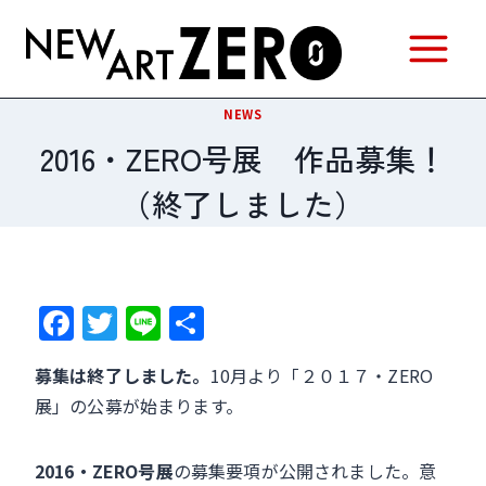
内
容
を
ス
NEWS
キ
2016・ZERO号展 作品募集！
ッ
（終了しました）
プ
F
T
Li
共
a
w
n
有
募集は終了しました。
10月より「２０１７・ZERO
c
itt
e
展」の公募が始まります。
e
er
b
2016・ZERO号展
の募集要項が公開されました。意