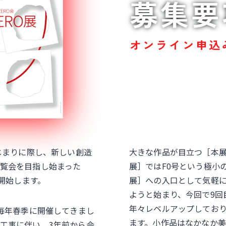
募集要
オンライン申込
はじまりに際し、新しい創造
大きな作品が目立つ［本展
覧会を目指し始まった
展］ではF0号という極小
を開始します。
展］への入口として気軽
ようと始まり、今回で9回
年々レベルアップしてお
に毎年春季に開催してきまし
ます。小作品はなかなか
工事に伴い、3年前から会