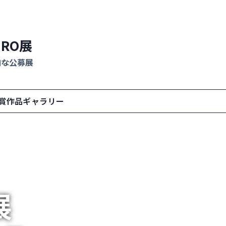
ERO展
由な公募展
賞作品ギャラリー
展