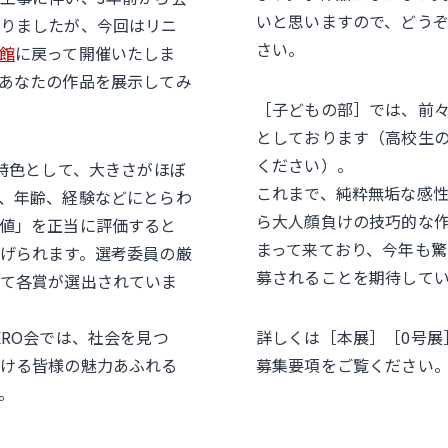
いと思いますので、どう
りましたが、今回はリニ
さい。
館
に戻って開催いたしま
あなたの作品を展示してみ
［子どもの部］では、前
としております（高校生
ください）。
な特色として、大きさがほぼ
これまで、純粋無垢な感
、年齢、経験などにとらわ
ら大人顔負けの技巧的な
値」を正当に評価すると
まって来ており、今年も驚
げられます。選考委員の厳
募されることを期待して
て各賞が選出されていま
ERO会では、社会を見つ
詳しくは［本展］［0号展
ける皆様の魅力あふれる
募集要項をご覧ください
。