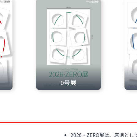
0号展
2026・ZERO展は、原則と