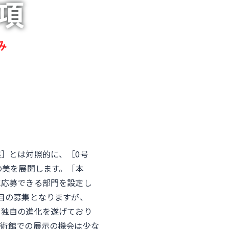
項
み
］とは対照的に、［0号
の美を展開します。［本
に応募できる部門を設定し
目の募集となりますが、
り独自の進化を遂げており
美術館での展示の機会は少な