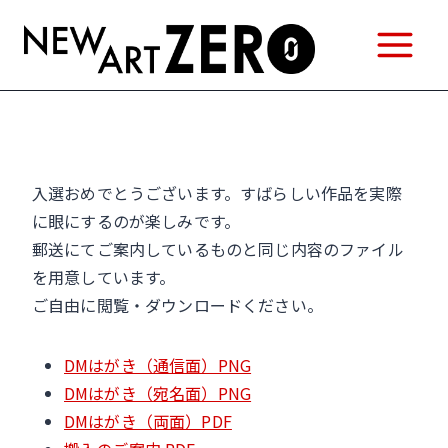
内
容
を
ス
キ
ッ
プ
入選おめでとうございます。すばらしい作品を実際
に眼にするのが楽しみです。
郵送にてご案内しているものと同じ内容のファイル
を用意しています。
ご自由に閲覧・ダウンロードください。
DMはがき（通信面）PNG
DMはがき（宛名面）PNG
DMはがき（両面）PDF