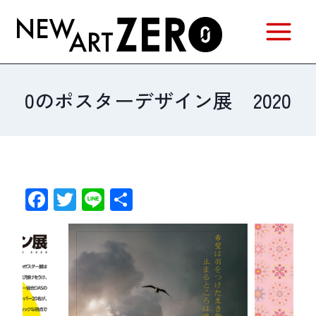
内
容
を
ス
キ
0のポスターデザイン展 2020
ッ
プ
F
T
Li
共
a
w
n
有
c
itt
e
e
er
b
o