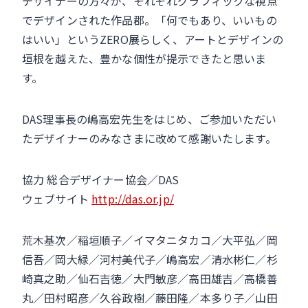
デザイナーの方々が、それぞれグラフィックな視点
でデザインされた作品郡。「何でもあり、いいもの
はいい」というZERO展らしく、アートとデザインの
垣根を越えた、豊かな個性が提示できたと思いま
す。
DAS理事長の嶋高宏先生をはじめ、ご参加いただい
たデザイナーのみなさまに改めて感謝いたします。
協力 総合デザイナー協会／DAS
ウェブサイト
http://das.or.jp/
荒木基次／稲垣順子／イマタニタカコ／大平弘／岡
信吾／岡大緑／河村美代子／嶋高宏／清水彬仁／杉
崎真之助／仙石吉徳／大門敏彦／高田雄吉／高橋善
丸／田村昭彦／久谷政樹／藤田隆／本多り子／山田