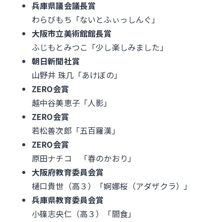
兵庫県議会議長賞
わらびもち「ないとふぃっしんぐ」
大阪市立美術館館長賞
ふじもとみつこ「少し楽しみました」
朝日新聞社賞
山野井 珠几「あけぼの」
ZERO会賞
越中谷美恵子「人影」
ZERO会賞
若松善次郎「五百羅漢」
ZERO会賞
原田ナチコ 「春のかおり」
大阪府教育委員会賞
樋口貴世（高３）「婀娜桜（アダザクラ）」
兵庫県教育委員会賞
小篠志央仁（高３）「間食」