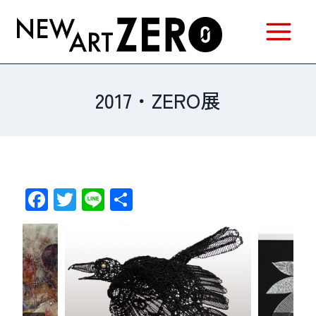
内
容
を
ス
キ
2017・ZERO展
ッ
プ
F
T
Li
共
a
w
n
有
c
itt
e
e
er
b
o