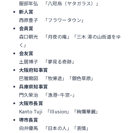
服部年弘 「八咫烏（ヤタガラス）」
新人賞
西原豊子 「フラワータウン」
会員賞
森口朝光 「月夜の庵」「三木 湯の山街道をゆ
く」
会友賞
土居博子 「夢見る奇跡」
大阪府知事賞
巴雅爾図 「牧帰途」「銀色草原」
兵庫県知事賞
門久榮治 「漁港−牛窓−」
大阪市長賞
Kanto Tuji 「Illusion」「絢爛華麗」
堺市長賞
向井優馬 「日本の人」「表情」