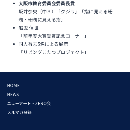
大阪市教育委員会委員長賞
坂井奈央（中３）「クジラ」「指に見える珊
瑚・珊瑚に見える指」
船曳 信世
「前年度大賞受賞記念コーナー」
同人有志5名による展示
「リビングこたつプロジェクト」
HOME
NEWS
ニューアート・ZERO会
メルマガ登録