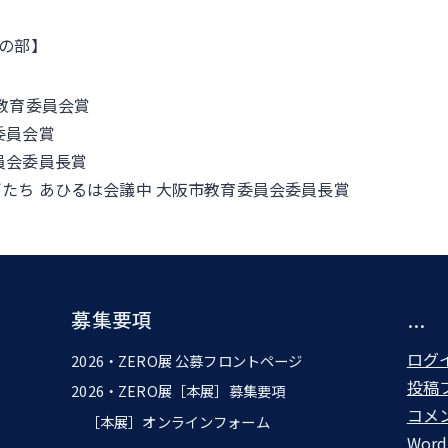
の部】
府教育委員会賞
委員会賞
員会委員長賞
たち あひるは会議中 大阪市教育委員会委員長賞
募集要項
…
ログ
2026・ZERO展 公募フロントページ
投稿
2026・ZERO展［本展］募集要項
コメ
［本展］オンラインフォーム
Word