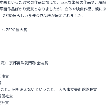
本画といった通常の作品に加えて、巨大な染織の作品や、精
平面作品ばかり受賞となりましたが、立体や映像作品、観に
、ZERO展らしい多様な作品群が展示されました。
a～z- ZERO展大賞
漢） 京都曼殊院門跡 会友賞
知事賞
賞
こと。何も消えないということ。 大阪市立美術館館長賞
新聞社賞
聞社賞