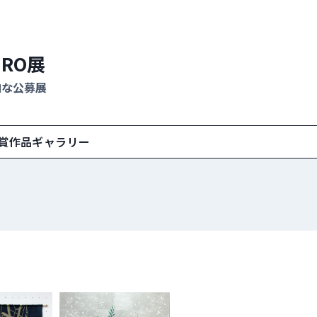
ERO展
由な公募展
賞作品ギャラリー