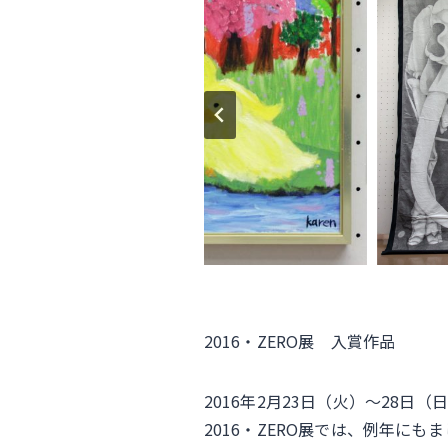
e
er
b
o
o
k
2016・ZERO展 入賞作品
2016年2月23日（火）〜28日
2016・ZERO展では、例年