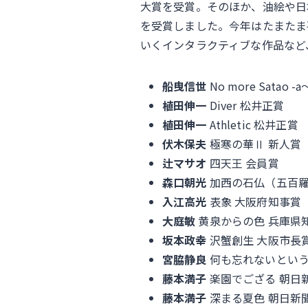
大賞を受賞。そのほか、油絵や日
を受賞しました。今年はたまたま
いくインタラクティブな作品など
船曳信世
No more Satao -
植田伸一
Diver 松井正賞
植田伸一
Athletic 松井正賞
伏木保夫
極寒の華Ⅱ 新人賞
辻マサオ
四天王 会員賞
森口朝光
加西の石仏（五百羅
入江高光
表象 大阪府知事賞
大庭敏
黄泉からの色 兵庫県
坂本政幸
沢蟹創生 大阪市長
宮脇静良
何も忘れないという
藤本満子
楽園でござる 朝日
藤本満子
深まる夏色 朝日新