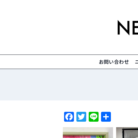
内
容
を
ス
キ
ッ
プ
お問い合わせ
F
T
Li
共
a
w
n
有
c
itt
e