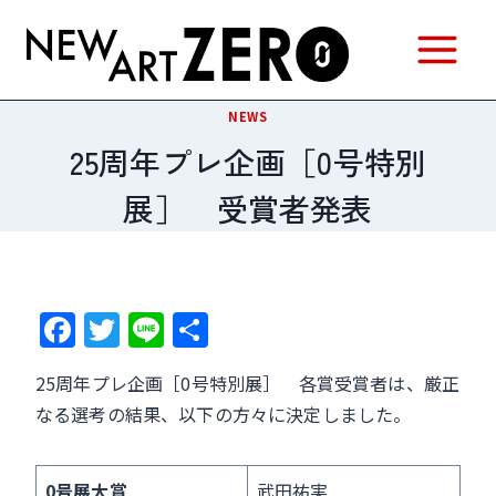
内
容
を
ス
NEWS
キ
25周年プレ企画［0号特別
ッ
展］ 受賞者発表
プ
F
T
Li
共
a
w
n
有
25周年プレ企画［0号特別展］ 各賞受賞者は、厳正
c
itt
e
なる選考の結果、以下の方々に決定しました。
e
er
b
0号展大賞
武田祐実