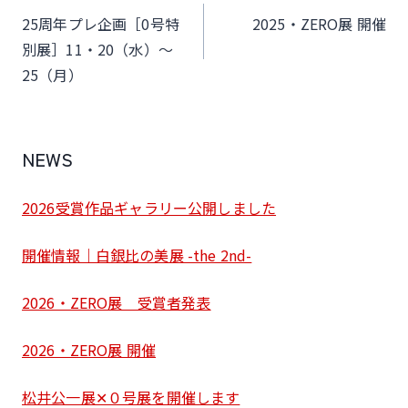
稿
25周年プレ企画［0号特
2025・ZERO展 開催
ナ
別展］11・20（水）〜
25（月）
ビ
ゲ
ー
NEWS
シ
ョ
2026受賞作品ギャラリー公開しました
ン
開催情報｜白銀比の美展 -the 2nd-
2026・ZERO展 受賞者発表
2026・ZERO展 開催
松井公一展✕０号展を開催します