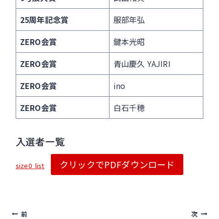
o
o
25周年記念賞
服部年弘
k
ZERO会賞
鍵本光昭
ZERO会賞
青山慶久 YAJIRI
ZERO会賞
ino
ZERO会賞
白石千穂
入選者一覧
クリックでPDFダウンロード
size0_list
投
前
次