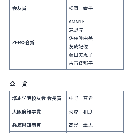
会友賞
松岡 幸子
AMANE
鎌野睦
佐藤眞由美
ZERO会賞
友成妃佐
藤田美恵子
古市倭都子
公 賞
塚本学院校友会
会長賞
中野 真希
大阪府知事賞
河原 和彦
兵庫県知事賞
高澤 圭太