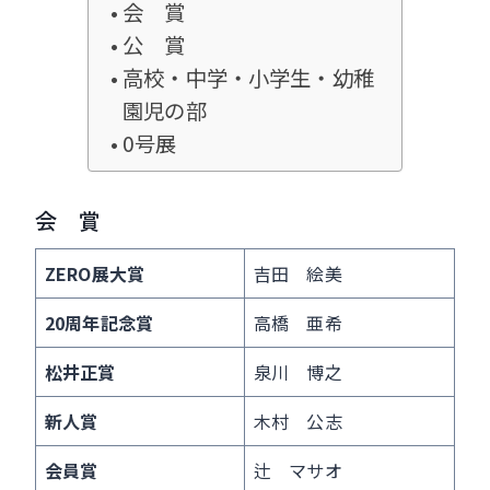
会 賞
o
公 賞
k
高校・中学・小学生・幼稚
園児の部
0号展
会 賞
ZERO展大賞
吉田 絵美
20周年記念賞
高橋 亜希
松井正賞
泉川 博之
新人賞
木村 公志
会員賞
辻 マサオ