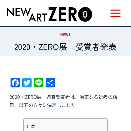
内
容
を
ス
NEWS
キ
2020・ZERO展 受賞者発表
ッ
プ
F
T
Li
共
a
w
n
有
2020・ZERO展 各賞受賞者は、厳正なる選考の結
c
itt
e
果、以下の方々に決定しました。
e
er
b
o
目次