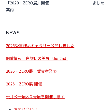
ナ
「2020・ZERO展」開催
ました
案内
ビ
ゲ
ー
NEWS
シ
ョ
2026受賞作品ギャラリー公開しました
ン
開催情報｜白銀比の美展 -the 2nd-
2026・ZERO展 受賞者発表
2026・ZERO展 開催
松井公一展✕０号展を開催します
お問い合わせ