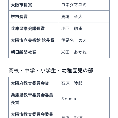
大阪市長賞
ヨネダマユミ
堺市長賞
馬場 章太
兵庫県議会議長賞
小西 聡甫
大阪市立美術館 館長賞
伊是名 のえ
朝日新聞社賞
米田 あかね
高校・中学・小学生・幼稚園児の部
大阪府教育委員会賞
石原 陸郎
兵庫県教育委員会委員
S o m a
長賞
大阪市教育委員会委員
長嶺 愛凜