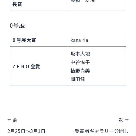
長賞
0号展
0 号展大賞
kana ria
坂本大地
中谷悦子
Z E R O 会賞
植野尚美
岡田健
投
前
次
稿
2月25日～3月1日
受賞者ギャラリー公開し